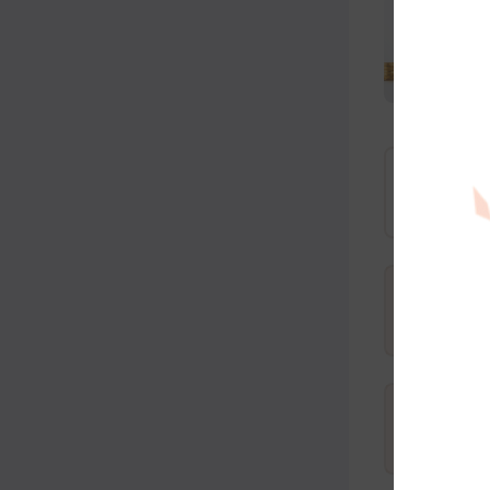
40
400
410