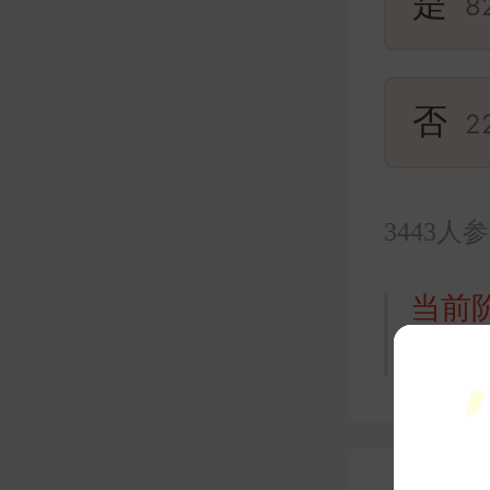
是
8
否
2
3443人
当前
下一