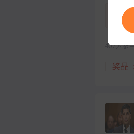
42
407人参
奖品